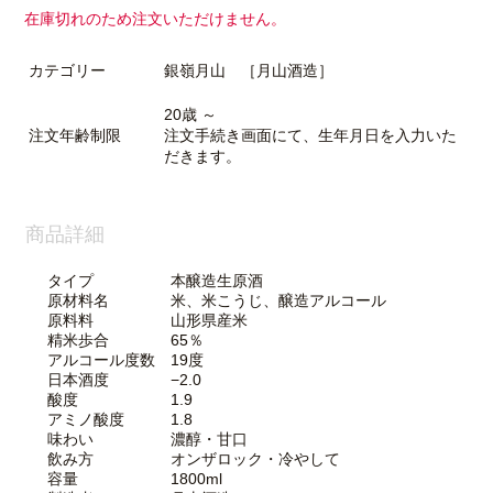
在庫切れのため注文いただけません。
カテゴリー
銀嶺月山 ［月山酒造］
20歳 ～
注文年齢制限
注文手続き画面にて、生年月日を入力いた
だきます。
商品詳細
タイプ 本醸造生原酒
原材料名 米、米こうじ、醸造アルコール
原料料 山形県産米
精米歩合 65％
アルコール度数 19度
日本酒度 −2.0
酸度 1.9
アミノ酸度 1.8
味わい 濃醇・甘口
飲み方 オンザロック・冷やして
容量 1800ml