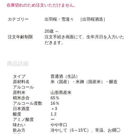
在庫切れのため注文いただけません。
カテゴリー
出羽桜・雪漫々 ［出羽桜酒造］
20歳 ～
注文年齢制限
注文手続き画面にて、生年月日を入力いた
だきます。
商品詳細
タイプ 普通酒（生詰）
原材料名 米（国産）・米麹（国産米）・醸造
アルコール
原料米 山形県産米
精米歩合 65％
アルコール度数 16％
日本酒度 ＋3
酸度 1.2
アミノ酸度 ー
味わい やや辛口
飲み方 冷やして（5～15℃）、常温、お燗◯