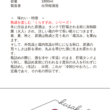
容量 1800ml
製造者 出羽桜酒造
＜ 味わい・特徴 ＞
熟成を楽しむ「くらすずみ」シリーズ！
冬に仕込まれた原酒は、タンクで貯蔵される前に加熱殺
菌（火入）され、涼しい蔵の中で長い眠りにつきます。
春、夏、秋と、原酒は熟成と言う名の「蔵涼み」を重ね
ます。
そして、外気温と蔵内気温が同じになる秋口、原酒の
荒々しさは影を潜め、丸みを帯びた酒に生まれ変わりま
す。
瓶詰めの際に、酒を冷や（常温）のまま、貯蔵タンクよ
り卸し、瓶詰め直前に行われる２度目の火入を行わずに
瓶詰めし（生詰）、出荷。これが「冷卸ひやおろし」の
定義であり、その名の所以です。