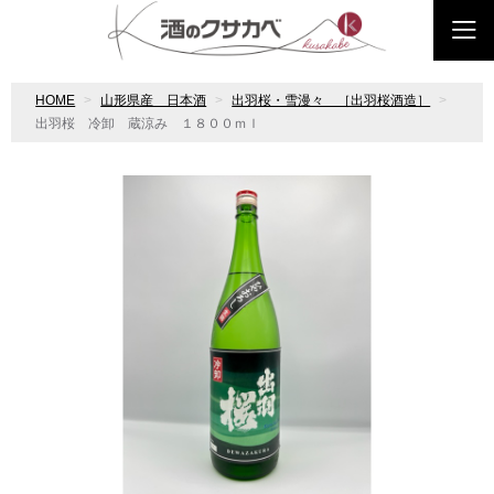
HOME
山形県産 日本酒
出羽桜・雪漫々 ［出羽桜酒造］
出羽桜 冷卸 蔵涼み １８００ｍｌ