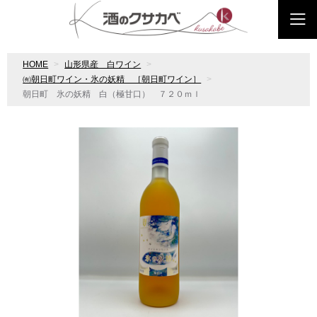
HOME
山形県産 白ワイン
㈲朝日町ワイン・氷の妖精 ［朝日町ワイン］
朝日町 氷の妖精 白（極甘口） ７２０ｍｌ