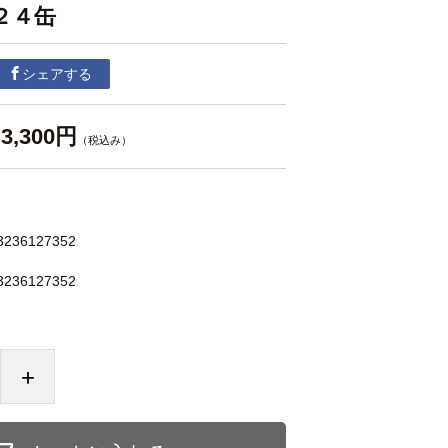
２４缶
シェアする
3,300円
（税込み）
3236127352
3236127352
+